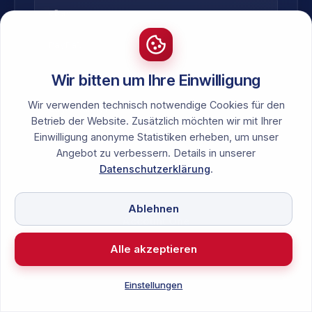
eBay
SYSTEM
PayPal
SYSTEM
JTL / Plenty
Wir bitten um Ihre Einwilligung
SYSTEM
Wir verwenden technisch notwendige Cookies für den
Lagerländer
VAT-COMPLIANCE
Betrieb der Website. Zusätzlich möchten wir mit Ihrer
Einwilligung anonyme Statistiken erheben, um unser
Angebot zu verbessern. Details in unserer
Datenschutzerklärung
.
Ablehnen
Account One
// Data Aggregation
Alle akzeptieren
Einstellungen