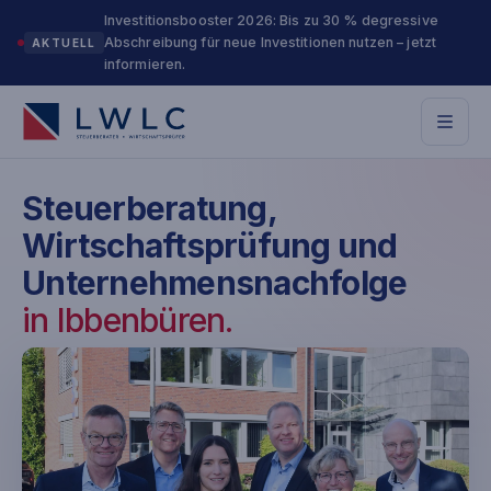
Investitionsbooster 2026: Bis zu 30 % degressive
Abschreibung für neue Investitionen nutzen – jetzt
AKTUELL
informieren.
Steuerberatung,
Wirtschafts­prüfung und
Unternehmens­nachfolge
in Ibbenbüren.